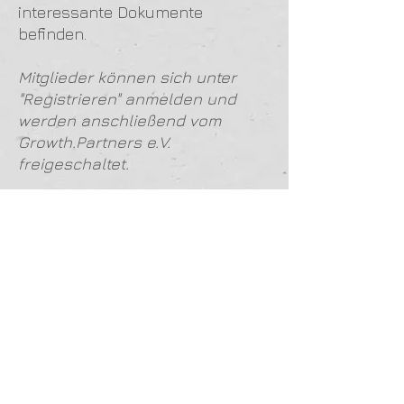
interessante Dokumente
befinden.
Mitglieder können sich unter
"Registrieren" anmelden und
werden anschließend vom
Growth.Partners e.V.
freigeschaltet.
Hier geht's zum
Mitgliederbereich
©
2017 - 2023
by Growth.Partners e.V.
Datensch
utz
-
Impressu